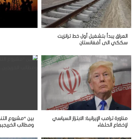
العراق يبدأ بتشغيل أول خط ترانزيت
سككي الى أفغانستان
مناورة ترامب الإيرانية: الابتزاز السياسي
بين “مشروع التن
لإخضاع الحلفاء
ومطالب الخريجين..