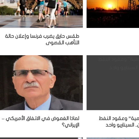
طقس حارق يضرب فرنسا وإعلان حالة
التأهب القصوى
مية” وعقود النفط
لماذا الغموض في الاتفاق الأمريكي –
 السيناريو واحد
الإيراني؟