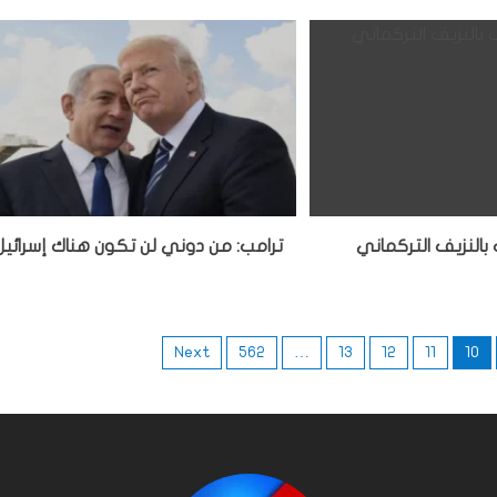
بالنزيف التركماني
ترامب: من دوني لن تكون هناك إسرائيل
Next
562
…
13
12
11
10