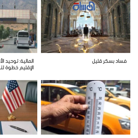
فساد بسكر قليل
المالية: توحيد ا
الإقليم خطوة لتع