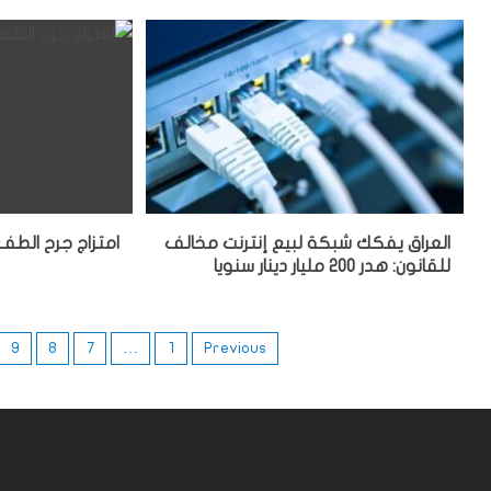
العراق يفكك شبكة لبيع إنترنت مخالف
امتزاج جرح الطف 
للقانون: هدر 200 مليار دينار سنويا
9
8
7
…
1
Previous