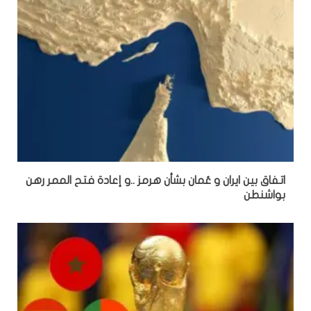
اتفاق بين ايران و عُمان بشأن هرمز ..و إعادة فتح الممر رهن
بواشنطن