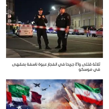
ثلاثة قتلى و21 جريحا في انفجار عبوة ناسفة بمقهى
في موسكو