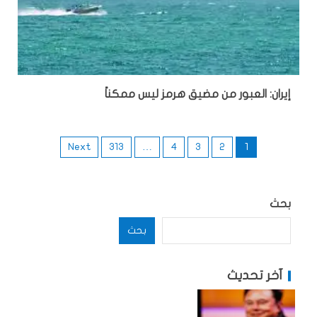
إيران: العبور من مضيق هرمز ليس ممكناً
Next
313
…
4
3
2
1
بحث
بحث
آخر تحديث