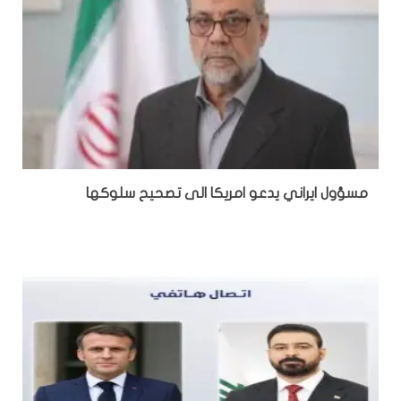
مسؤول ايراني يدعو امريكا الى تصحيح سلوكها