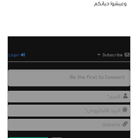
وعيشوا حياتكم
Login
Subscribe
الاس
البري
الال
site