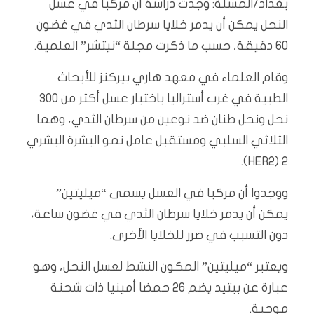
بغداد/المسلة: وجدت دراسة أن مركبا في عسل
النحل يمكن أن يدمر خلايا سرطان الثدي في غضون
60 دقيقة، حسب ما ذكرت مجلة “نيتشر” العلمية.
وقام العلماء في معهد هاري بيركنز للأبحاث
الطبية في غرب أستراليا باختبار عسل أكثر من 300
نحل ونحل طنان ضد نوعين من سرطان الثدي، وهما
الثلاثي السلبي ومستقبل عامل نمو البشرة البشري
2 (HER2).
ووجدوا أن مركبا في العسل يسمى “ميليتين”
يمكن أن يدمر خلايا سرطان الثدي في غضون ساعة،
دون التسبب في ضرر للخلايا الأخرى.
ويعتبر “ميليتين” المكون النشط لعسل النحل، وهو
عبارة عن ببتيد يضم 26 حمضا أمينيا ذات شحنة
موجبة.