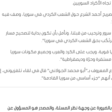
ه الأكراد السوريين.
ا تصريح أحمد الشرع حول الشعب الكردي في سوريا، وصف فيه
رور وترحيب من قبلنا، ونأمل بأن تكون بداية لتصحيح مسار
ُرتَكَب بحق الشعب الكردي في سوريا”.
وريا قوية، ويجب على الكرد والعرب وجميع مكونات سوريا
 مستقرة وحرّة وديمقراطية”.
ع المعروف بـ”أبو محمد الجولاني” قال في لقاء تلفزيوني، إ
ى أنهم “جزء أساسي من سوريا القادمة”.
ّر بالضرورة عن وجهة نظر المسلة، والمصدر هو المسؤول عن