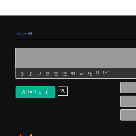
Login
{}
[+]
الاسم*
البريد
الالكتروني*
Website