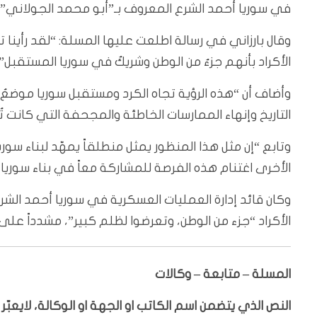
في سوريا أحمد الشرع المعروف بـ”أبو محمد الجولاني” تجا
وقال بارزاني في رسالة اطلعت عليها المسلة: “لقد رأين
الأكراد بأنهم جزءٌ من الوطن وشريكٌ في سوريا المستقبل”.
وأضاف أن “هذه الرؤية تجاه الكرد ومستقبل سوريا موضعُ س
التاريخ وإنهاء الممارسات الخاطئة والمجحفة التي كانت ت
وتابع “إن مثل هذا المنظور يمثل منطلقاً يمهّد لبناء س
الأخرى اغتنام هذه الفرصة للمشاركة معاً في بناء سوريا
وكان قائد إدارة العمليات العسكرية في سوريا أحمد الشر
الأكراد “جزء من الوطن، وتعرضوا لظلم كبير”، مشدداً عل
المسلة – متابعة – وكالات
النص الذي يتضمن اسم الكاتب او الجهة او الوكالة، لايعب