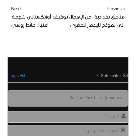
Next
Previous
مناطق بغدادية.. من الإهمال
توقيف أوزبكستاني بتهمة
إلى نموذج للإعمار الحضري
اغتيال ضابط روسي
Login
Subscribe
الاس
البري
الال