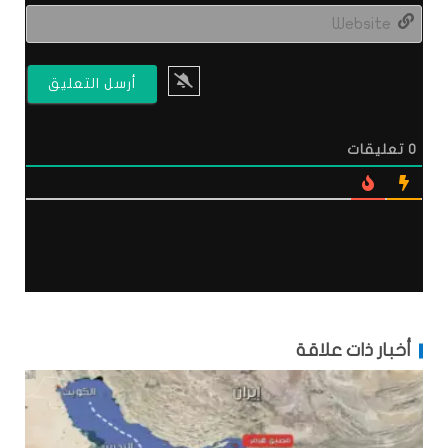
site
0
تعليقات
أخبار ذات علاقة