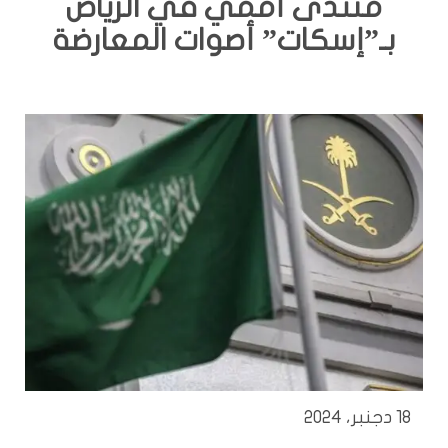
منتدى أممي في الرياض
بـ”إسكات” أصوات المعارضة
18 دجنبر، 2024