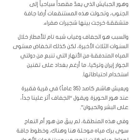
وهور الجبايش الذي يعدّ مقصداً سياحياً إلى
الجنوب، وتحولت هذه المستنقعات أرضا جافة
متشققة خرجت بينها شجيرات صفراء.
والسبب هو الجفاف وغياب شبه تام للأمطار خلال
السنوات الثلاث الأخيرة، لكن كذلك انخفاض مستوى
المياه المتدفقة من الأنهار التي تنبع من دولتي
الجوار إيران وتركيا، ما أرغم بغداد على تقنين
استخدام احتياطاتها.
ويعيش هاشم كاصد (35 عاماً) في قرية فقيرة
عند هور الحويزة. ويقول “الجفاف أثر علينا جداً،
على البشر والحيوان”.
وفي هذه المنطقة، لم يبقَ من هور أم النعاج
سوى برك مياه موحلة هنا وهناك، وخطوط جافة