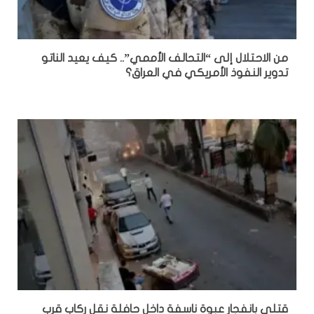
من الاحتلال إلى “التحالف الأممي”.. كيف يعيد الناتو
تدوير النفوذ الأمريكي في العراق؟
قتلى بانفجار عبوة ناسفة داخل حافلة نقل ركاب قرب