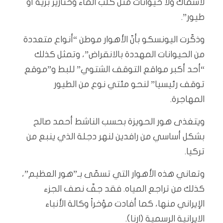
لأسماك ولا حيوانات مثل كلب الماء وخنازير برية أو
طيور”.
وذكّرت اليونسكو بأنّ الأهوار موطن “أنواع متعددة
من الحيوانات المهددة بالانقراض”، وتمثل كذلك
“أحد أكبر مواقع التوقف الشتوي” للبط و”موقع
توقف رئيسيا” لنحو مئتي نوع من الطيور
المهاجرة.
ويتغذى هور الحويزة بحسب الناشط أحمد صالح
بشكل أساسي من رافدين لنهر دجلة الذي ينبع من
تركيا.
وتعاني هذه الأهوار التي تسمّى بـ”هور العظيم”،
كذلك من تراجع المياه. فقد جفّ نصف الجزء
الإيراني منها، كما أفادت مؤخراً وكالة الأنباء
الايرانية الرسمية (ارنا).