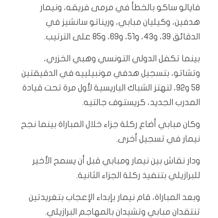
فايالو ساكو بالخطأ في مرمى فريقه، ونيمار
هدفين، وكيليان مبابي، وريناتو سانشيز في
الدقائق 39، و43، و51، و69، و85 على الترتيب.
بينما تكفل الدولي التونسي وهبي الخزري،
وتشاتو، بتسجيل هدفي مونبيلييه في الدقيقتين
58 و92، لتهتز الشباك الباريسية لأول مرة تحت قيادة
المدرب الجديد، كريستوف جالتيه.
وكان مبابي أضاع ركلة جزاء خلال المباراة بينما نجح
نيمار في تسجيل أخرى.
ودار نقاش بين نيمار ومبابي قبل أن يسمح الأخير
للبرازيلي بتنفيذ ركلة الجزاء الثانية.
وبعد المباراة، قام نيمار بإبداء الإعجاب بتغريدتين
تنتقدان مبابي وتشيدان بالمهاجم البرازيلي.