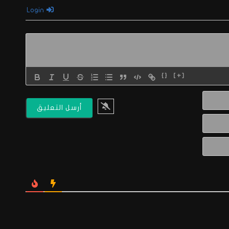
Login
{}
[+]
الاسم*
البريد
الالكتروني*
Website