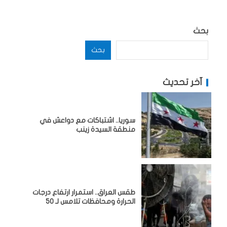
بحث
بحث
آخر تحديث
سوريا.. اشتباكات مع دواعش في
منطقة السيدة زينب
طقس العراق.. استمرار ارتفاع درجات
الحرارة ومحافظات تلامس لـ 50