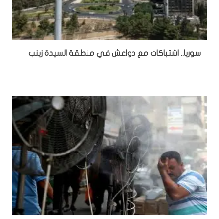
سوريا.. اشتباكات مع دواعش في منطقة السيدة زينب