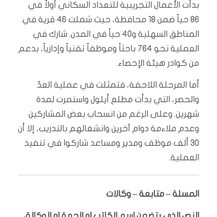
بدأت الأعمال التجريبية للتعداد السكاني أولاً في
86 حياً ضمن 18 محافظة، حيث شملت 46 قرية في
المناطق السهلية و40 حياً في المدن. شارك في
العملية نحو 764 باحثاً وموظفاً تقنياً وإدارياً، بدعم
من كوادر هيئة الإحصاء.
أما المرحلة اللاحقة، فتمثلت في عملية العدّ
والحصر، التي بدأت مطلع أيلول واستمرت لمدة
شهرين. وعلى الرغم من انسحاب بعض المشاركين
وعدم ملاءمة دوام آخرين وانشغالهم بالتدريب، إلا أن
30 ألف موظف ومدير ومساعد شاركوا في تنفيذ
العملية.
المسلة – متابعة – وكالات
النص الذي يتضمن اسم الكاتب او الجهة او الوكالة،