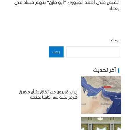
القبض على أحمد الجبوري “أبو مازن” بتهم فساد في
بغداد
بحث
بحث
آخر تحديث
إيران: قريبون من اتفاق بشأن مضيق
هرمز لكنه ليس كافيا لفتحه