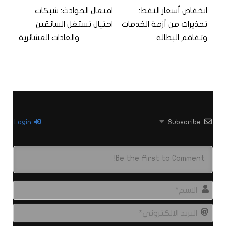
انخفاض أسعار النفط:
افتعال الحوادث: شبكات
تحذيرات من أزمة الخدمات
احتيال تستغل السائقين
وتفاقم البطالة
والعادات العشائرية
Login
Subscribe
الاس
البري
الال