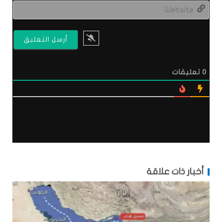
site
0
تعليقات
أخبار ذات علاقة