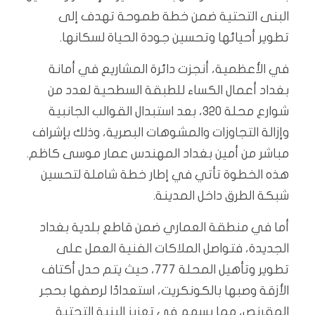
البنى التحتية ضمن خطة طموحة تهدف إلى
تطوير أحيائها وتحسين جودة الحياة لسكانها.
في الأعظمية، أنجزت دائرة المشاريع في أمانة
بغداد أعمال الكساء للطبقة السطحية لعدد من
شوارع محلة 320، بعد استبدال القوالب الجانبية
وإزالة التجاوزات والمشوهات البصرية، وذلك بإشراف
مباشر من أمين بغداد المهندس عمار موسى كاظم.
هذه الخطوة تأتي في إطار خطة شاملة لتحسين
شبكة الطرق داخل المدينة.
أما في منطقة العماري ضمن قاطع بلدية بغداد
الجديدة، فتواصل الملاكات الفنية العمل على
تطوير وتأهيل المحلة 777، حيث يتم حدل أكتاف
الأزقة وصبها بالكونكريت، استعدادًا لرصفها بحجر
المقرنص، مما يسهم في تعزيز البنية التحتية