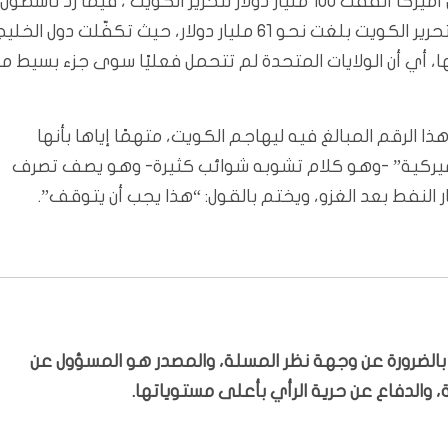
بغداد/المسلة: قال وزير التجارة الأميركي هوارد لوتنيك إن أميركا أنفقت 100 مليار دولار لتحرير الكويت ، فيما رد ناشطون
كويتيون بان التقديرات الرسمية تشير إلى أن تكلفة حرب تحرير الكويت بلغت نحو 61 مليار دولار، حيث تكفّلت دول الخل
ودية والكويت بسداد نحو 54 مليارًا منها، أي أن الولايات المتحدة لم تتحمل فعليًا سوى جزء بسيط م
ا الرقم المبالغ فيه ليهاجم الكويت، متهمًا إياها بأنها
أميركية” -وهو كلام تشوبه شوائب كثيرة- وهو يصف تصرف
 النفط بعد الغزو، ويختم بالقول: “هذا يجب أن يتوقف”.
ّر بالضرورة عن وجهة نظر المسلة، والمصدر هو المسؤول عن
 والدفاع عن حرية الرأي بأعلى مستوياتها.