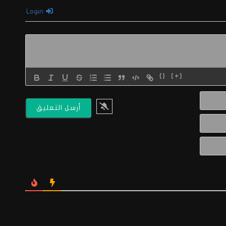
Login
{}
[+]
الاسم*
البريد
الالكتروني*
Website