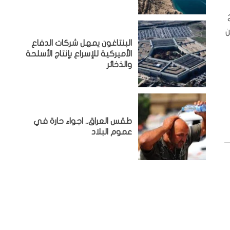
يج
ن
البنتاغون يمهل شركات الدفاع
الأميركية للإسراع بإنتاج الأسلحة
والذخائر
طقس العراق.. اجواء حارة في
عموم البلاد