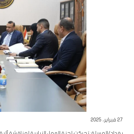
27 فبراير، 2025
بغداد/المسلة: تحركت لجنة العمل النيابية لمناقشة آلي