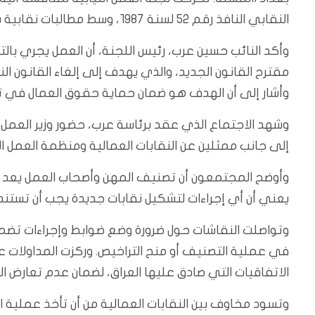
النقابي النافذ رقم ٥٢ لسنة ١٩٨٧، وسط مطالبات نقابية بإقرار تشريعات حديثة تعكس متطلبات سوق العمل.
وأكد النائب حسين عرب، رئيس اللجنة، أن العمل يجري بال
مقترح القانون الجديد، والذي يهدف إلى إلغاء القانون ا
وأشار إلى أن الهدف هو ضمان حماية حقوق العمال في تأس
وشهد الاجتماع الذي عقد برئاسة عرب، حضور وزير العمل 
إلى جانب ممثلين عن النقابات العمالية ومنظمة العمل ال
وأوضح المجتمعون أن تصنيف المهن وأصحاب العمل يعد من 
يعني أن أي إجراءات لتشكيل نقابات جديدة يجب أن تستند
وتواصلت النقاشات حول ضرورة وضع ضوابط وإجراءات تضمن 
في عملية التصنيف أو منح التراخيص. وركزت المداولات عل
الاتفاقيات التي صادق عليها العراق، لضمان عدم تعارض القو
وتسود مخاوف بين النقابات العمالية من أن تأخذ عملية ا