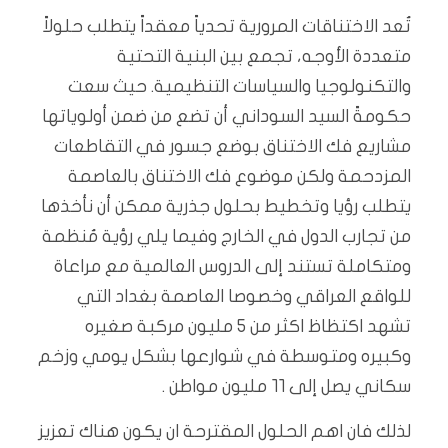
تُعد الاختناقات المرورية تحدياً معقداً يتطلب حلولاً
متعددة الأوجه، تجمع بين البنية التحتية
والتكنولوجيا والسياسات التنظيمية. حيث سعت
حكومةً السيد السوداني أن تضع من ضمن أولوياتها
مشاريع فك الاختناق بوضع جسور في التقاطعات
المزدحمة ولكن موضوع فك الاختناق بالعاصمة
يتطلب رؤيا وتخطيط بحلول جذرية ممكن أن نأخذها
من تجارب الدول في الخارج وفيما يلي رؤية مُنظمة
ومتكاملة تستند إلى الدروس العالمية مع مراعاة
للواقع العراقي وخصوصا العاصمة بغداد التي
تشهد اكتظاظ اكثر من ٥ مليون مركبة صغيره
وكبيره ومتوسطة في شوارعها بشكل يومي وزخم
سكاني يصل إلى ١١ مليون مواطن .
لذلك فان اهم الحلول المقترحة ان يكون هناك تعزيز