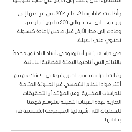
المتطايرة التي وصلت إلى الأرض في بداية تكوينها.
وأُطلقت هايابوسا 2، عام 2014 في مهمتها إلى
ريوغو، على بعد حوالي 300 مليون كيلومتر،
وعادت إلى مدار الأرض قبل عامين لإعادة كبسولة
تحتوي على العينة.
في دراسة نيتشر أسترونومي، أشاد الباحثون مجدداً
بالنتائج التي أتاحتها البعثة الفضائية اليابانية.
وقالت الدراسة جسيمات ريوغو هي بلا شك من بين
أكثر مواد النظام الشمسي غير الملوثة المتاحة
للدراسات المخبرية، ومن المؤكد أن التحقيقات
الجارية لهذه العينات الثمينة ستوسع فهمنا
للعمليات التي شهدتها المجموعة الشمسية في
بداياتها.