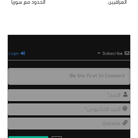
العراقيين
الحدود مع سوريا
Login
Subscribe
الاس
البري
الال
site