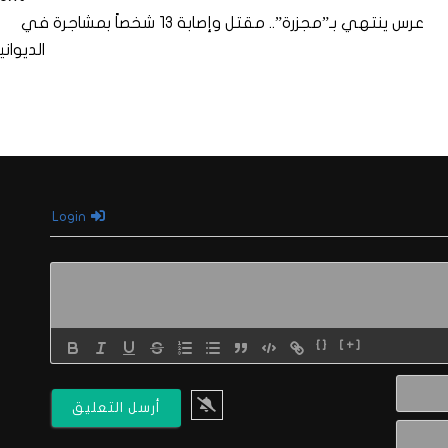
عرس ينتهي بـ”مجزرة”.. مقتل وإصابة 13 شخصاً بمشاجرة في
الديواني
Login
{}
[+]
الاسم*
البريد
الالكتروني*