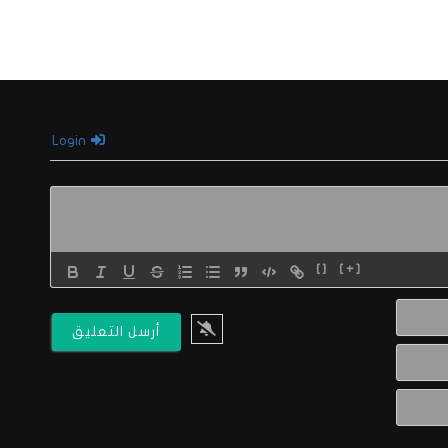
Login
{}
[+]
الاسم*
البريد
الالكتروني*
Website