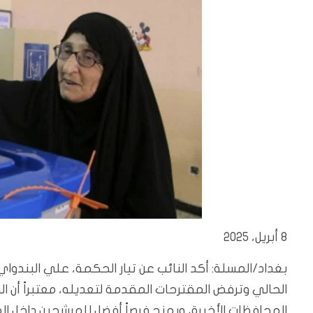
8 أبريل، 2025
بغداد/المسلة: أكد النائب عن تيار الحكمة، علي البندواي،
الحالي وترفض المقترحات المقدمة لتعديله، معتبراً أن الق
المحافظات الأخيرة، ويمنح فرصاً أفضل للمرشحين داخل ال