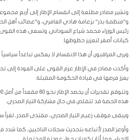
وتشير مصادر مطلعة إلى انقسام الإطار إلى أربع مجموعا
و”منظمة بدر” بزعامة هادي العامري، و”عصائب أهل الح
رئيس الوزراء محمد شياع السوداني. وتسعى هذه القوى ل
كيانات أصغر لتعزيز حظوظها.
ويرى المراقبون أن هذا الانقسام لا يعكس تباعداً سياسياً 
وأكدت مصادر في الإطار عزم القوى على العودة إلى تحالف
يعزز فرصها في قيادة الحكومة المقبلة.
هذه الحصة قد تتقلص في حال مشاركة التيار الصدري.
ويبقى موقف زعيم التيار الصدري، مقتدى الصدر، لغزاً سيا
الإجراء، مما أثار تكهنات حول عودته المحتملة.