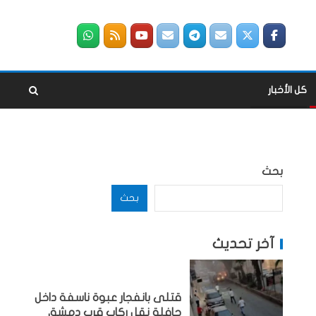
كل الأخبار
بحث
بحث
آخر تحديث
قتلى بانفجار عبوة ناسفة داخل
حافلة نقل ركاب قرب دمشق