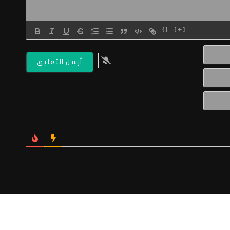
{}
[+]
الاسم*
البريد
الالكتروني*
Website