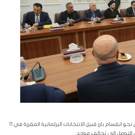
بغداد/المسلة: يتجه الإطار التنسيقي الشيعي في العراق نحو انقسام بارز قبيل الانتخابات البرلمانية المقررة في 11