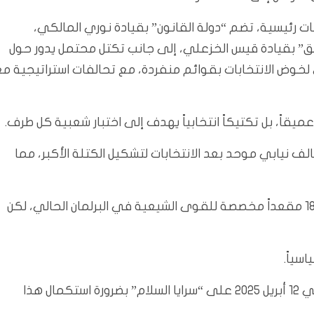
ت رئيسية، تضم “دولة القانون” بقيادة نوري المالكي،
ق” بقيادة قيس الخزعلي، إلى جانب تكتل محتمل يدور حول
خوض الانتخابات بقوائم منفردة، مع تحالفات استراتيجية م
عميقاً، بل تكتيكاً انتخابياً يهدف إلى اختبار شعبية كل طرف.
 نيابي موحد بعد الانتخابات لتشكيل الكتلة الأكبر، مما
وتتوقع تقديرات أن يحصد الإطار نحو 60 مقعداً من أصل 180 مقعداً مخصصة للقوى الشيعية في البرلمان الحالي، لكن
سياً.
وأوعز الصدر لأتباعه بتحديث سجلات الناخبين، كما شدد في 12 أبريل 2025 على “سرايا السلام” بضرورة استكمال هذا