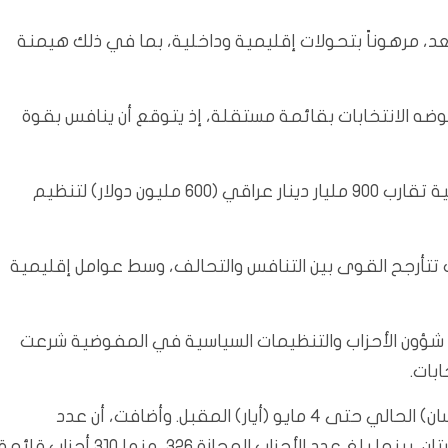
بعد، مرهوناً بتحولات إقليمية وداخلية، بما في ذلك هيمنة
 خوضه الانتخابات بقائمة مستقلة، إذ يتوقع أن ينافس بقوة
ودعم السوداني المفوضية العليا للانتخابات بتأمين ميزانية تقارب 900 مليار دينار عراقي (600 مليون دولار) لتنظيم
رجح القوى بين التنافس والتحالف، وسط عوامل إقليمية
ة شؤون الأحزاب والتنظيمات السياسية في المفوضية شرعت
ابات.
وذكرت الغلاي، أن عملية التسجيل تستمر من 15 أبريل (نيسان) الحالي حتى 4 مايو (أيار) المقبل. وأضافت، أن عدد
التحالفات 66 تحالفاً، من ضمنها تحالفان في إقليم كردستان، بينما بلغ عدد الأحزاب المجازة 326، منها 310 أحزاب