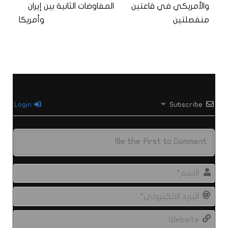
والأمريكي في قاعتين
المفاوضات الثانية بين إيران
منفصلتين
وأمريكا
Login
Subscribe
الاس
البري
الال
site