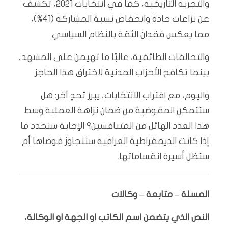
والتجربة التاريخية، كما في انتخابات 2021، تكشف
عن نزاعات حادة وانخفاض نسبة المشاركة (41%)،
مما يعكس فقدان الثقة بالنظام السياسي.
والتحالفات الطائفية، غالبًا ما تهيمن على المشهد،
بينما تكافح الأحزاب المدنية لاختراق هذا الحاجز.
واليوم، مع اقتراب الانتخابات، يبرز تحدٍ آخر: هل
ستتمكن المفوضية من ضمان نزاهة العملية وسط
هذا العدد الهائل من المتنافسين؟ الإجابة ستحدد ما
إذا كانت الديمقراطية العراقية ستتجاوز فوضاها أم
ستظل أسيرة انقساماتها.
المسلة – متابعة – وكالات
النص الذي يتضمن اسم الكاتب او الجهة او الوكالة،