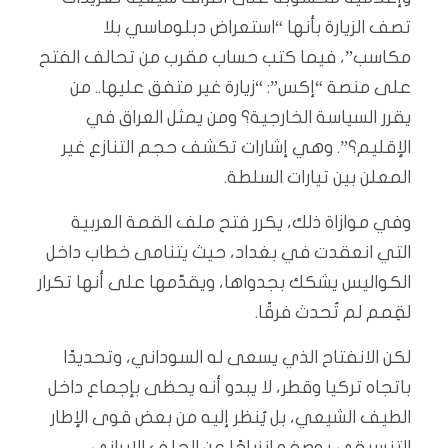
تصف الزيارة بأنها “استعراض دبلوماسي بلا
مكاسب”، فيما كتب حساب مقرب من تحالف الفتح
على منصة “إكس”: “زيارة غير متفق عليها.. من
يقرر السياسة الخارجية؟ ومن يمثل العراق في
الإقليم؟”. وهي إشارات تكشف حجم التنازع غير
المعلن بين تيارات السلطة.
وفي موازاة ذلك، يكرر فتح ملف القمة العربية
التي انعقدت في بغداد، حيث يتنامى خطاب داخل
الكواليس يشكك بجدواها، ويقدّمها على أنها تكرار
لقِمم لم تُحدث فرقًا.
لكن الانفتاح الذي يسعى له السوداني، وتحديدًا
باتجاه تركيا وقطر، لا يبدو أنه يحظى بإجماع داخل
الطيف الشيعي، بل يُنظر إليه من بعض قوى الإطار
التنسيقي بوصفه انزياحًا عن الحلف الإيراني