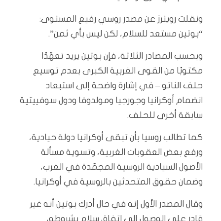
ونقلت رويترز عن مصدر روسي رفيع المستوى:
“بوتين مستعد للسلام، لكن ليس بأي ثمن”.
وبحسب المصادر الثلاثة، فإن بوتين يريد تعهّدًا
مكتوبًا من القوى الغربية الكبرى بعدم توسيع
حلف الناتو – في إشارة واضحة إلى استبعاد
انضمام أوكرانيا وجورجيا ومولدوفا ودول سوفييتية
سابقة أخرى للحلف.
كما تطالب روسيا بأن تبقى أوكرانيا دولة حيادية،
ورفع بعض العقوبات الغربية، وتسوية مسألة
الأصول السيادية الروسية المجمّدة في الغرب،
وضمان حقوق المتحدثين بالروسية في أوكرانيا.
وقال المصدر الأول إنه في حال أدرك بوتين أنه غير
قادر على الوصول إلى اتفاق سلام بشروطه،