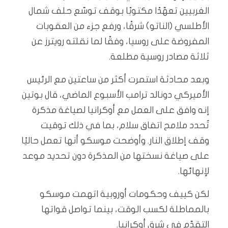
الغربيين تعهّدًا مكتوبًا بوقف توسّع حلف شمال
الأطلسي (الناتو) شرقًا، ورفع جزء من العقوبات
المفروضة على روسيا، وفقًا لما نقلته رويترز عن
ثلاثة مصادر روسية مطلعة.
وبعد محادثة استمرت أكثر من ساعتين مع الرئيس
الأميركي دونالد ترامب الأسبوع الماضي، قال بوتين
إنه وافق على العمل مع أوكرانيا لصياغة مذكرة
تُحدد ملامح اتفاق سلام، بما في ذلك توقيت
وقف إطلاق النار. وأوضحت موسكو أنها تعمل حاليًا
على صياغة نسختها من المذكرة دون تحديد موعد
لإنهائها.
لكن كييف وحكومات أوروبية اتهمت موسكو
بالمماطلة لكسب الوقت، بينما تواصل قواتها
التقدّم في شرق أوكرانيا.