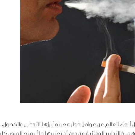
نحاء العالم عن عوامل خطر معينة أبرزها التدخين والكحول،
التدابير الوقائية من دون أن تعتبرها حلاً يمنع المرض كلياً