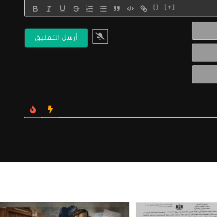
{}
[+]
الاسم*
البريد
الالكتروني*
Website