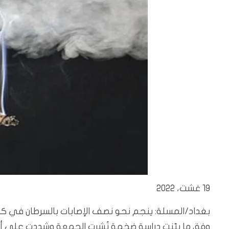
19 غشت، 2022
بغداد/المسلة: ينجم نحو نصف الإصابات بالسرطان في كل أ
وفق ما بيّنت دراسة ضخمة نُشرت الجمعة وشددت على أهمية 