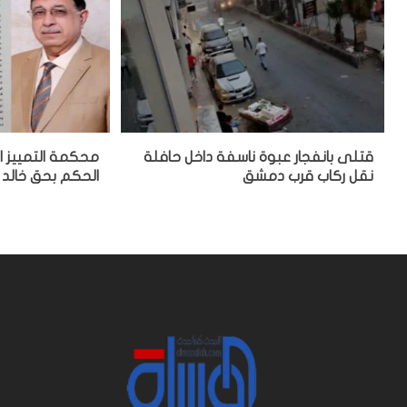
قتلى بانفجار عبوة ناسفة داخل حافلة
محكمة التمييز ا
نقل ركاب قرب دمشق
الحكم بحق خالد 