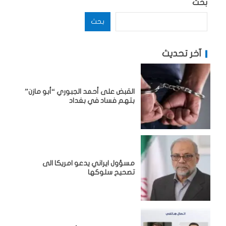
بحث
بحث
آخر تحديث
القبض على أحمد الجبوري “أبو مازن”
بتهم فساد في بغداد
مسؤول ايراني يدعو امريكا الى
تصحيح سلوكها