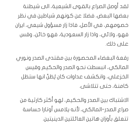
لقد أوصل الصراع بالقوى الشيعية، الى شيطنة
بعضها البعض، فضلا عن كونهم شياطين في نظر
خصومهم، في الأصل، فاذا زار مسؤول شيعي، ايران
فهو، ولائي، واذا زار السعودية، فهو خائن، وقس
على ذلك.
رقعة البغضاء المحصورة بين مقتدى الصدر ونوري
المالكي، انبسطت نحو الصدر والحكيم وقيس
الخزعلي، وانكشف عداوات كان يُظنّ انها ستظل
كامنة، حتى تتلاشى.
الاشتباك بين الصدر والحكيم، لهو أكثر كارثية من
صراع الصدر-المالكي، لأنه يلامس أوتارا حساسة
تتعلق بأوزان هاتين العائلتين الدينيتين.