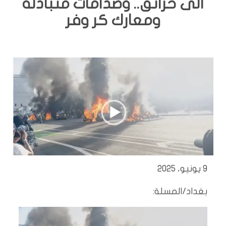
الى حرائق.. وصدامات متبادلة
ومعارك كر وفر
9 يونيو، 2025
بغداد/المسلة:
مشغل