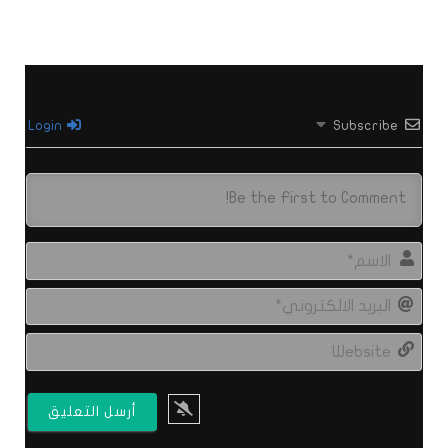
Login
Subscribe
الاس
البري
الال
site