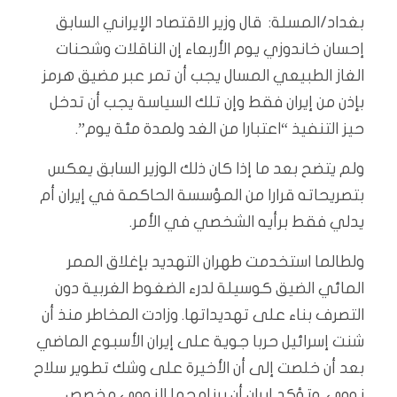
بغداد/المسلة: قال وزير الاقتصاد الإيراني السابق
إحسان خاندوزي يوم الأربعاء إن الناقلات وشحنات
الغاز الطبيعي المسال يجب أن تمر عبر مضيق هرمز
بإذن من إيران فقط وإن تلك السياسة يجب أن تدخل
حيز التنفيذ “اعتبارا من الغد ولمدة مئة يوم”.
ولم يتضح بعد ما إذا كان ذلك الوزير السابق يعكس
بتصريحاته قرارا من المؤسسة الحاكمة في إيران أم
يدلي فقط برأيه الشخصي في الأمر.
ولطالما استخدمت طهران التهديد بإغلاق الممر
المائي الضيق كوسيلة لدرء الضغوط الغربية دون
التصرف بناء على تهديداتها. وزادت المخاطر منذ أن
شنت إسرائيل حربا جوية على إيران الأسبوع الماضي
بعد أن خلصت إلى أن الأخيرة على وشك تطوير سلاح
نووي. وتؤكد إيران أن برنامجها النووي مخصص