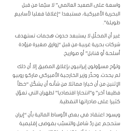
واسعة على الصعيد العالمي” لا سيّما من قبل
البحرية الأميركية، مستبعدا “إغلاقا فعليا لأسابيع
طويلة”.
غير أن المحلّل لا يستبعد حدوث هجمات تستهدف
شركات بحرية غربية من قبل “زوارق صغيرة مزوّدة
أسلحة أو قنابل” أو صواريخ.
ولوّح مسؤولون إيرانيون بإغلاق المضيق إلا أن ذلك
لم يحدث. وحذّر وزير الخارجية الأميركي ماركو روبيو
الإثنين من أن خيارا مماثلا من شأنه أن يشكّل “خطأ
فظيعا آخر” و”انتحارا اقتصاديا” لطهران التي تعوّل
كثيرا على صادراتها النفطية.
ويسود اعتقاد في بعض الأوساط المالية بأن “إيران
ستحجم عن ردّ شامل والتسبّب بفوضى إقليمية