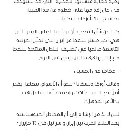
بغية حماية منشآتها النفطية” التي قد تستهدف
في حال إقدامها على خطوة من هذا القبيل،
بحسب إيبيك أوزكارديسكايا.
كما من شأن التصعيد أن يرتدّ سلبا على الصين التي
هي أكبر مشتر للنفط من إيران التي تحتّل المرتبة
التاسعة عالميا في تصنيف البلدان المنتجة للنفط
مع إنتاجها 3,3 ملايين برميل في اليوم.
– مخاطر في الحسبان –
وقالت أوزكارديسكايا “يبدو أن الأسواق تتفاعل بقدر
أقلّ مع المستجدّات”، واصفة قلّة التفاعل هذه
بـ”الأمر المذهل”.
لكن لا بدّ من الإشارة إلى أن المخاطر الجيوسياسية
بعد اندلاع الحرب بين إيران وإسرائيل في 13 حزيران/