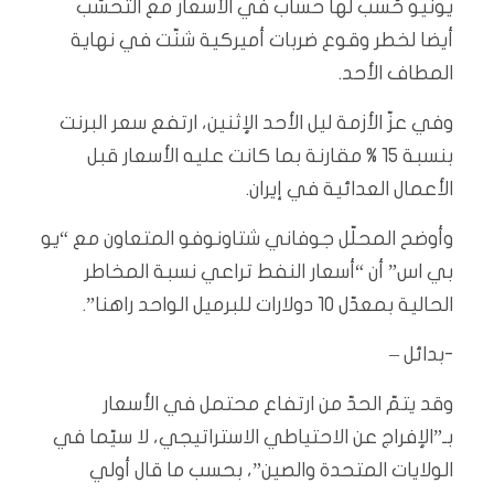
يونيو حُسب لها حساب في الأسعار مع التحسّب
أيضا لخطر وقوع ضربات أميركية شنّت في نهاية
المطاف الأحد.
وفي عزّ الأزمة ليل الأحد الإثنين، ارتفع سعر البرنت
بنسبة 15 % مقارنة بما كانت عليه الأسعار قبل
الأعمال العدائية في إيران.
وأوضح المحلّل جوفاني شتاونوفو المتعاون مع “يو
بي اس” أن “أسعار النفط تراعي نسبة المخاطر
الحالية بمعدّل 10 دولارات للبرميل الواحد راهنا”.
-بدائل –
وقد يتمّ الحدّ من ارتفاع محتمل في الأسعار
بـ”الإفراج عن الاحتياطي الاستراتيجي، لا سيّما في
الولايات المتحدة والصين”، بحسب ما قال أولي