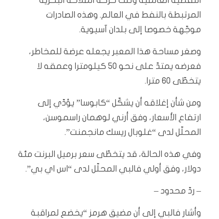
النفطية العالمية وثلث حركة الملاحة البحرية
المرتبطة بالنفط في العالم. وهذه الصادرات
موجّهة خصوصا إلى بلدان آسيوية.
وصغر مساحة هذا المعبر يجعله عرضة للمخاطر،
فعرضه يمتدّ على نحو 50 كيلومترا وعمقه لا
يتخطّى 60 مترا.
ومن شأن إغلاقه أن يشكّل “كابوسا” يؤدّي إلى
ارتفاع الأسعار، وفق أرني لوهمان راسموسن،
المحلّل لدى “غلوبال ريسك مانجمنت”.
وفي هذه الحالة، قد يتخطّى سعر برميل البرنت مئة
دولار، وفق أولي فالبي المحلّل لدى “اس اي بي”.
– ردّ محدود –
وأشار فالبي إلى أن مضيق هرمز “يخضع لمراقبة