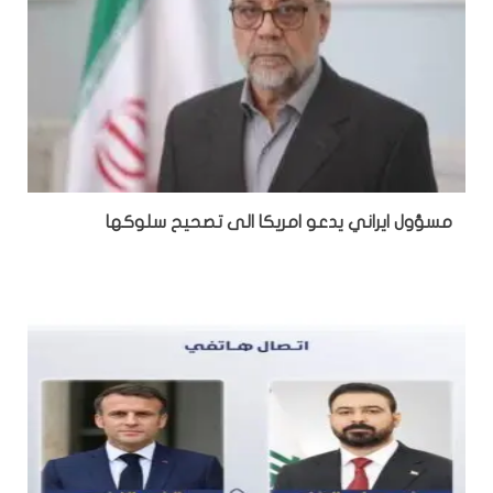
مسؤول ايراني يدعو امريكا الى تصحيح سلوكها