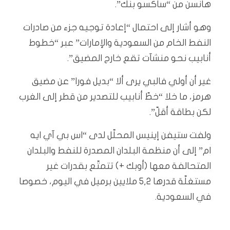
هانسن من “ساكسو بنك”.
وهو أشار إلى احتمال “إعادة توجيه جزء من صادرات
النفط الخام من السعودية والإمارات” عبر “خطوط
أنابيب نحو منشآت تقع خارج المضيق”.
غير أن أولي فالبي يرى ألا “بديل فورا” عن مضيق
هرمز، ما خلا “خطّ أنابيب للتصدير من قطر إلى الغرب
لكن بطاقة أقلّ”.
ولفت ستيفن إينيس المحلّل لدى “اس بي آي ايه
ام” إلى أن منظمة البلدان المصدرة للنفط والبلدان
المتحالفة معها (أوبك +) تتمتّع بقدرات غير
مستغلّة قدرها 5,2 ملايين برميل في اليوم، خصوصا
في السعودية.