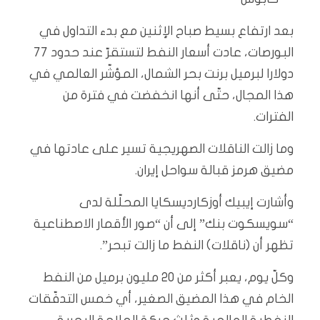
بعد ارتفاع بسيط صباح الإثنين مع بدء التداول في
البورصات، عادت أسعار النفط لتستقرّ عند حدود 77
دولارا لبرميل برنت بحر الشمال، المؤشّر العالمي في
هذا المجال، حتّى أنها انخفضت في فترة من
الفترات.
وما زالت الناقلات الصهريجية تسير على عادتها في
مضيق هرمز قبالة سواحل إيران.
وأشارت إيبيك أوزكارديسكايا المحلّلة لدى
“سويسكوت بنك” إلى أن “صور الأقمار الاصطناعية
تظهر أن (ناقلات) النفط ما زالت تبحر”.
وكلّ يوم، يعبر أكثر من 20 مليون برميل من النفط
الخام في هذا المضيق الصغير، أي خمس التدفّقات