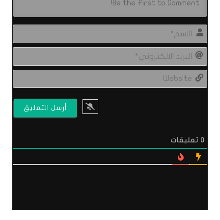
الاس
البري
الال
site
0
تعليقات