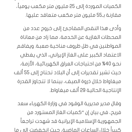
الكميات الموردة إلى 25 مليون متر مكعب يومياً،
مقارنة بـ55 مليون متر مكعب متعاقد عليها.
وأدى هذا النقص المفاجئ إلى خروج عدد من
المحطات الغازية عن الخدمة، مما زاد من معاناة
المواطنين في ظل ظروف مناخية صعبة. ويفاقم
الاعتماد الكبير على الغاز الإيراني، الذي يغطي
نحو 40% من احتياجات العراق الكهربائية، الأزمة،
حيث تشير تقديرات إلى أن البلاد تحتاج إلى 55 ألف
ميغاواط خلال ذروة الصيف، بينما لا تتجاوز القدرة
الإنتاجية الحالية 29 ألف ميغاواط.
وقال مدير مديرية الوقود في وزارة الكهرباء سعد
فريح، في بيان إن “كميات الغاز المستورد من
الجمهورية الإسلامية الإيرانية قد شهدت تراجعاً
كبيراً خلال الساعات الماضية، حيث انخفضت إلى ما