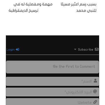
بسبب رسم اعتُبر مسيئا
مهمة ومفصلية له في
للنبي محمد
ترسيخ الديمقراطية
Login
Subscribe
الاس
البري
الال
site