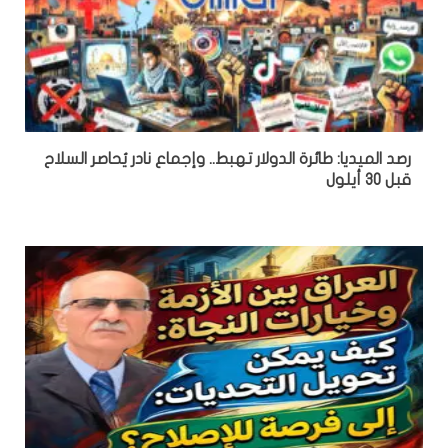
رصد الميديا: طائرة الدولار تهبط.. وإجماع نادر يُحاصر السلاح
قبل 30 أيلول