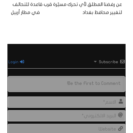
عن رفضنا المطلق لأي تحرك
مسيّرة قرب قاعدة للتحالف
لتغيير محافظ بغداد
في مطار أربيل
Login
Subscribe
الاس
البري
الال
site