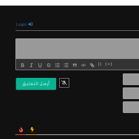
Login
{}
[+]
الاسم*
البريد
الالكتروني*
Website