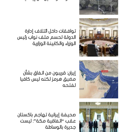
توافقات داخل ائتلاف إدارة
الدولة لحسم ملف نواب رئيس
الوزراء والكابينة الوزارية
إيران: قريبون من اتفاق بشأن
مضيق هرمز لكنه ليس كافيا
لفتحه
صحيفة إيرانية تهاجم باكستان
عقب “اتفاقية مكة”: ليست
جديرة بالوساطة