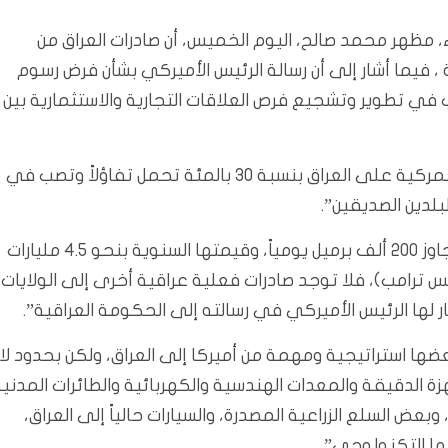
، مظهر محمد صالح، اليوم الخميس، أن صادرات العراق من
، فيما أشار إلى أن رسالة الرئيس الأميركي بشأن فرض رسوم
ة تحمل تفاؤلاً وتصب في تطوير وتشجيع فرص العلاقات التجارية والاستثمارية بين
وقال صالح، إن “رسالة الرئيس الأميركي بشأن فرض رسوم جمركية على العراق بنسبة 30 بالمئة تحمل تفاؤلاً وتصب في
بلدين الصديقين”.
وأضاف أن “العراق، عدا صادراته من النفط الخام التي لا تتجاوز 200 ألف برميل يومياً، وقيمتها السنوية بنحو 4.5 مليارات
س ترامب)، فلا توجد صادرات فعلية عراقية أخرى إلى الولايات
ضها استراتيجية ومهمة من أميركا إلى العراق، ولكن بحدود لا
ية والأجهزة الدقيقة والمعدات الهندسية والكهربائية والطائرات المدني
ض السلع الزراعية المصدرة، والسيارات حالياً إلى العراق،
مها التكنولوجي”.