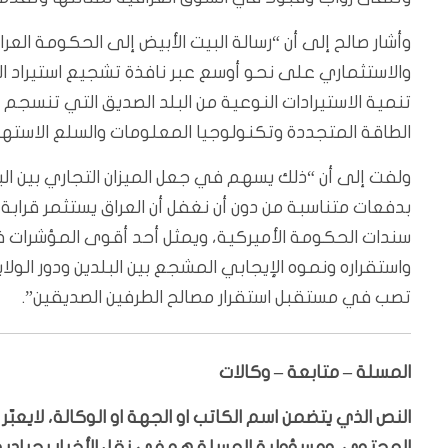
وأشار صالح إلى أن “رسالة البيت الأبيض إلى الحكومة العر
والاستثماري على نحو أوسع عبر نافذة تشجيع استيراد ا
تنمية الاستيرادات النوعية من البلد الصديق التي تنسجم
الطاقة المتجددة وتكنولوجيا المعلومات والسلع الاستهلاك
ولفت إلى أن “ذلك يسهم في جعل الميزان التجاري بين ال
بدفعات متناسبة من دون أن نغفل أن العراق يستثمر قرا
سندات الحكومة الأميركية، ويمثل أحد أقوى المؤشرات ف
واستقراره ونموه الإيجابي المشجع بين البلدين ودور الولا
تصب في مستقبل استقرار مصالح الطرفين الصديقين”.
المسلة – متابعة – وكالات
النص الذي يتضمن اسم الكاتب او الجهة او الوكالة، لايعب
المحتوى. ومسؤولية المسلة هو في نقل الأخبار بحيادية،