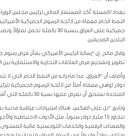
بغداد/المسلة:
أكد المستشار المالي لرئيس مجلس الوزراء
النفط الخام معفاة من لائحة الرسوم الجمركية الأميركية 
جمركية على العراق بنسبة 30 بالمئ
البلدين الصديقين.
تطوير وتشجيع فرص العلاقات التجارية والاستثمارية بين ال
دولار (وهي معفاة أصلاً من لائحة الرسوم الجمركية للرئي
المتحدة تستحق أن تفرض عليها نسبة 30 بالمئة التي أشار لها الرئيس الأميركي في رسالته إلى الحكومة العراقية”.
وتابع: “بل على العكس، هناك استيرادات عراقية مدنية بع
تتجاوز 1.5 مليار دولار سنوياً، مثل الأدوات الاحتياط
والمعدات الرقمية والخدمات اللوجستية عالية المستوى، وبع
وتلقى رواجاً وقبولاً في السوق العراقية لمتانتها وتقد