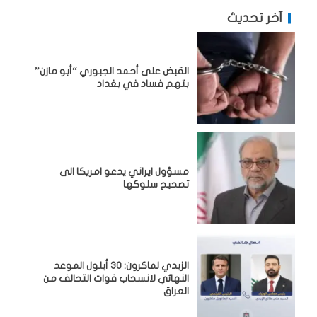
آخر تحديث
القبض على أحمد الجبوري “أبو مازن”
بتهم فساد في بغداد
مسؤول ايراني يدعو امريكا الى
تصحيح سلوكها
الزيدي لماكرون: 30 أيلول الموعد
النهائي لانسحاب قوات التحالف من
العراق