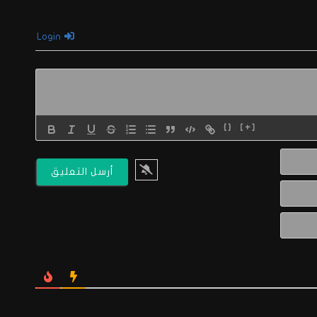
Login
{}
[+]
الاسم*
البريد
الالكتروني*
Website