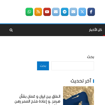
كل الأخبار
بحث
بحث
آخر تحديث
اتفاق بين ايران و عُمان بشأن
هرمز ..و إعادة فتح الممر رهن