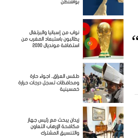
بواشنطن
نواب من إسبانيا والبرتغال
يطالبون باستبعاد المغرب من
استضافة مونديال 2030
طقس العراق.. اجواء حارة
ومحافظات تسجل درجات حرارة
خمسينية
زيدان يبحث مع رئيس جهاز
مكافحة الإرهاب التعاون
والتنسيق المشترك