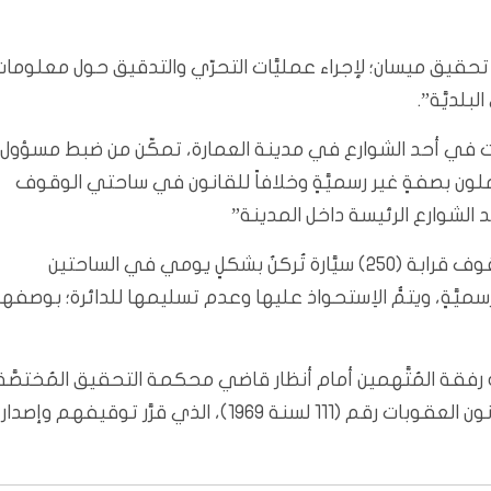
حقيق ميسان؛ لإجراء عمليَّات التحرّي والتدقيق حول معلومات
بلديَّة”.
ات في أحد الشوارع في مدينة العمارة، تمكّن من ضبط مسؤول
ملون بصفةٍ غير رسميَّةٍ وخلافاً للقانون في ساحتي الوقوف
حد الشوارع الرئيسة داخل المدينة”
ولفتت إلى أنَّ “المتهمين كانون يجبون مبالغ ماليَّة من وقوف قرابة (250) سيَّارة تُركنُ بشكلٍ يومي في الساحتين
ميَّةٍ، ويتمُّ الاِستحواذ عليها وعدم تسليمها للدائرة؛ بوصفها
رفقة المُتَّهمين أمام أنظار قاضي محكمة التحقيق المُختصَّة
بالنظر في قضايا النزاهة وفقاً لأحكام المادة (316) من قانون العقوبات رقم (111 لسنة 1969)، الذي قرَّر توقيفهم وإصدار