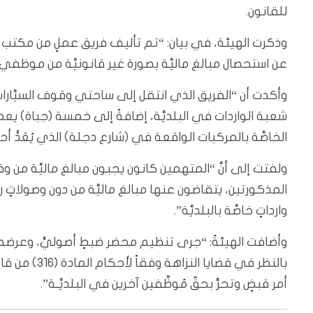
للقانون.
وذكرت الهيئة، في بيان: “تم تأليف فريق عملٍ من مكتب ت
عن استحصال مبالغ ماليَّة بصورة غير قانونيَّة من موظفي ال
وأكدت أن “الفريق الذي انتقل إلى ساحتي وقوف السيَّار
شعبة الواردات في البلديَّة، إضافةً إلى خمسة (جباة) يع
الخاصَّة بالمركبات الواقعة في (شارع دجلة) الذي يُعَدُّ أ
المذكورتين، يتقاضون عنها مبالغ ماليَّة من دون وصولاتٍ رس
وارداتٍ خاصَّة بالبلديَّة”.
وأضافت الهيئةُ: “جرى تنظيم محضر ضبطٍ أصوليٍّ، وعرضه 
أمر قبضٍ وتحرٍّ بحقّ مُوظَّفين آخرين في البلديَّـة”.