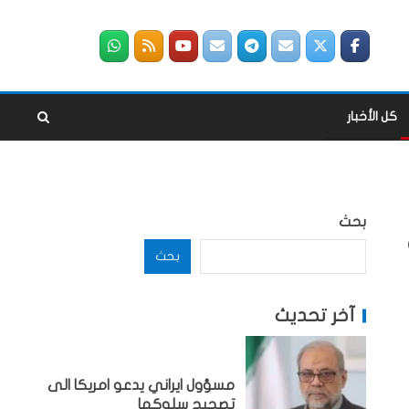
كل الأخبار
بحث
بحث
آخر تحديث
مسؤول ايراني يدعو امريكا الى
تصحيح سلوكها