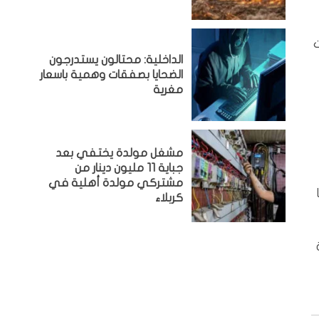
الداخلية: محتالون يستدرجون
الضحايا بصفقات وهمية باسعار
مغرية
مشغل مولدة يختفي بعد
جباية 11 مليون دينار من
مشتركي مولدة أهلية في
كربلاء