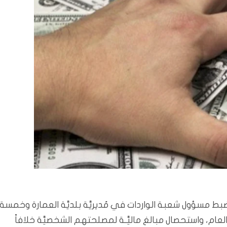
ضبط مسؤول شعبة الواردات في مُديريَّة بلديَّة العمارة وخمسة
 العام، واستحصال مبالغ ماليَّـة لمصلحتهم الشخصيَّة خلافاً