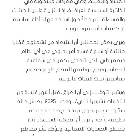
الفساد والبعثية، وهي مفردات مشحونة في
الذاكرة السياسية العراقية، إذ لا تزال قوانين الاجتثاث
والمساءلة تثير جدلاً حول استخدامها كأداة سياسية
أو كضمانة أمنية وقانونية.
ويرى بعض المحللين أن استبعاد من تشملهم قضايا
جنائية أو شبهة فساد أمر بديهي في أي نظام
ديمقراطي، لكن التحدي يكمن في شفافية
المعايير وعدم توظيفها لقصم ظهور خصوم
سياسيين تحت لافتات قانونية.
ويشير التوقيت إلى أن العراق، قبل أشهر قليلة من
انتخابات تشرين الثاني/ نوفمبر 2025، يعيش حالة
شدّ وجذب بين قوى تريد فتح صفحة جديدة
نظيفة، وأخرى ترى أن معركة الاستبعاد تدار
بمنطق الحسابات الانتخابية. ويؤكد نشر مقاطع