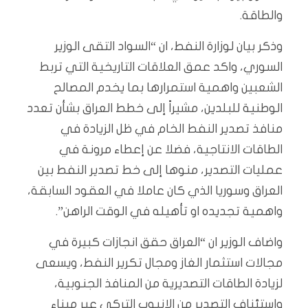
والطاقة.
وذكر بيان لوزارة النفط، ان “السواد التقى الوزير
السوري، واكد عمق العلاقات التاريخية التي تربط
الشعبين واهمية استمرارها بما يخدم المصالح
الوطنية للبلدين، مشيراً إلى خطط العراق بشأن تعدد
منافذ تصدير النفط الخام في ظل الزيادة في
الطاقات الانتاجية، فضلا عن إعطاء مرونة في
عمليات التصدير، منوها إلى خط تصدير النفط بين
العراق وسوريا الذي كان عاملا في العقود السابقة،
واهمية تجديده او تأهيله في الوقت الراهن”.
واضاف الوزير ان “العراق حقق انجازات كبيرة في
مجالات استثمار الغاز ومجال تكرير النفط، ويسعى
لزيادة الطاقات التصديرية من المنافذ الجنوبية،
واستئناف التصدير من الانبوب التركي عبر ميناء