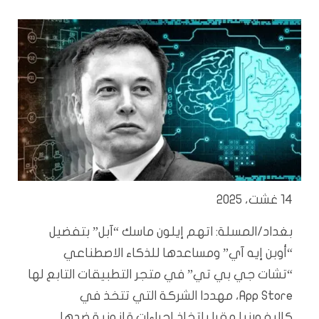
14 غشت، 2025
بغداد/المسلة: اتهم إيلون ماسك “آبل” بتفضيل
“أوبن إيه آي” ومساعدها للذكاء الاصطناعي
“تشات جي بي تي” في متجر التطبيقات التابع لها
App Store، مهددا الشركة التي تتخذ في
كاليفورنيا مقرا باتخاذ إجراءات قانونية ضدها.