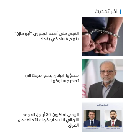
آخر تحديث
القبض على أحمد الجبوري “أبو مازن”
بتهم فساد في بغداد
مسؤول ايراني يدعو امريكا الى
تصحيح سلوكها
الزيدي لماكرون: 30 أيلول الموعد
النهائي لانسحاب قوات التحالف من
العراق