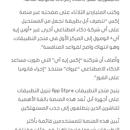
وكتب الملياردير الثلاثاء على صفحته عبر منصة
إكس “تتصرف آبل بطريقة تجعل من المستحيل
على أي شركة ذكاء اصطناعي أخرى غير +أوبن إيه
آي+ الوصول إلى المركز الأول في متجر التطبيقات،
وهو انتهاك واضح لقواعد المنافسة”.
وأضاف أن شركته “إكس إيه آي” التي طورت مساعد
الذكاء الاصطناعي “غروك” ستتخذ “إجراء قانونيا
على الفور”.
يتيح متجر التطبيقات App Stpre تنزيل التطبيقات
على أجهزة آبل. تُعد هذه المنصة بالغة الأهمية
للناشرين الذين يتطلعون إلى جذب المستهلكين.
تٌبين هذه المنصة للمستخدمين قائمة بأكثر
التطبيقات شيوعا عليها راهنا، في فئات مختلفة،