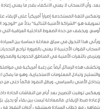
بعد، وأن الانسحاب لا يعني الانكفاء بقدر ما يعني إعادة صي
وتعكس اللغة المستخدمة إصراراً أمريكياً على الإبقاء
تسويقه هو “الشراكة الأمنية الثنائية” بدلاً من “الوجو
أوسع، ويخفف من حدة الضغوط الداخلية العراقية التي طالب
ويأتي هذا التحول في سياق معادلة حساسة بين السيادة الو
انسحاب القوات الأجنبية لا يعني بالضرورة تراجع التحديا
ويتربص بالثغرات الأمنية في المناطق الحدودية والصحراوي
وتكشف هذه الرسائل أيضاً عن رغبة أمريكية في مواصلة الت
والتسليح وتبادل المعلومات الاستخبارية، وهو ما يمكن اعت
يتداخل الأمني بالسياسي، ويظل النفوذ قائماً حتى من د
ويعكس توقيت التصريح بعد أيام من النقاشات الحادة داخ
لإعادة ضبط الإيقاع، فالمعادلة ليست بين بقاء أو رحيل،
يتماهى مع خطاب السيادة ويستبقي أدوات النفوذ في ا