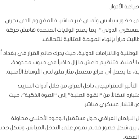
اغة الأدوار.
 على حضور سياسي وأمني غير مباشر، فالمفهوم الذي يجري
د العسكري الدولي”، بما يمنح الولايات المتحدة هامش حركة
ت مراراً بإنهاء المهمة القتالية للتحالف.
طنية والالتزامات الدولية، حيث يدرك صانع القرار في بغداد أ
ت الأمنية، فتنظيم داعش ما زال حاضراً في جيوب محدودة،
ة، ما يجعل أي فراغ محتمل مثار قلق لدى الأوساط الأمنية.
أثير الاستراتيجي داخل العراق من خلال أدوات التدريب
باره انتقالاً من “القوة الصلبة” إلى “القوة الذكية”، حيث
ون انتشار عسكري مباشر.
ل البرلمان العراقي حول مستقبل الوجود الأجنبي محاولة
 بل بين شكل حضور قديم يقوم على التدخل المباشر، وشكل جدي
لعمق.