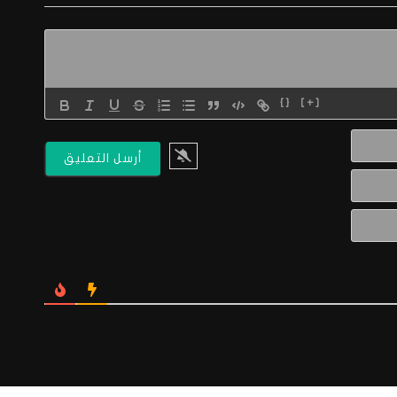
{}
[+]
الاسم*
البريد
الالكتروني*
Website