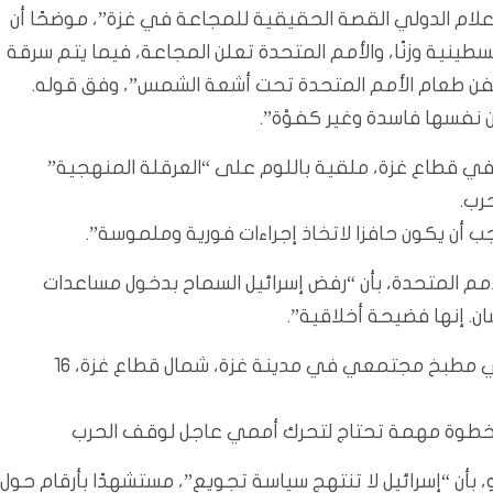
ام الدولي القصة الحقيقية للمجاعة في غزة”، موضحًا أن
طينية وزنًا، والأمم المتحدة تعلن المجاعة، فيما يتم سرقة
ن نفسها فاسدة وغير كفؤة”.
في قطاع غزة، ملقية باللوم على “العرقلة المنهجية”
جب أن يكون حافزا لاتخاذ إجراءات فورية وملموسة”.
لأمم المتحدة، بأن “رفض إسرائيل السماح بدخول مساعدات
ن. إنها فضيحة أخلاقية”.
يكافح الفلسطينيون للحصول على الطعام المتبرع به في مطبخ مجتمعي في مدينة غزة، شمال قطاع غزة، 16
ة خطوة مهمة تحتاج لتحرك أممي عاجل لوقف الحرب
و، بأن “إسرائيل لا تنتهج سياسة تجويع”، مستشهدًا بأرقام حول