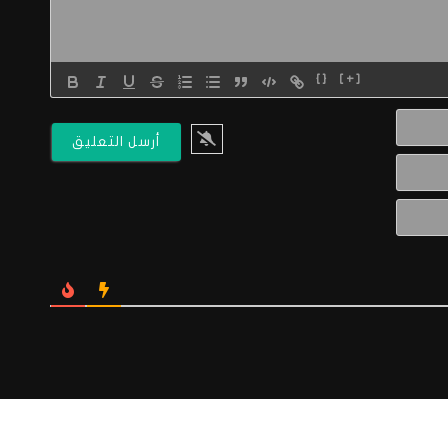
{}
[+]
الاسم*
البريد
الالكتروني*
Website