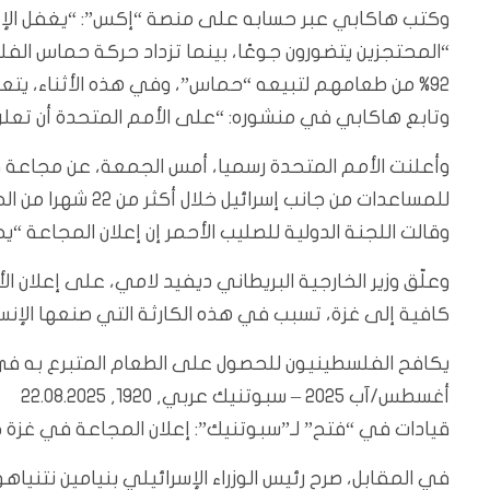
وكتب هاكابي عبر حسابه على منصة “إكس”: “يغفل الإعل
“المحتجزين يتضورون جوعًا، بينما تزداد حركة حماس الفلس
92% من طعامهم لتبيعه “حماس”، وفي هذه الأثناء، يتعفن طعام الأمم المتحدة تحت أشعة الشمس”، وفق قوله.
وتابع هاكابي في منشوره: “على الأمم المتحدة أن تعل
وأعلنت الأمم المتحدة رسميا، أمس الجمعة، عن مجاعة 
للمساعدات من جانب إسرائيل خلال أكثر من 22 شهرا من الحرب.
وقالت اللجنة الدولية للصليب الأحمر إن إعلان المجاعة “ي
وعلّق وزير الخارجية البريطاني ديفيد لامي، على إعلان ا
كافية إلى غزة، تسبب في هذه الكارثة التي صنعها الإنسا
أغسطس/آب 2025 – سبوتنيك عربي, 1920, 22.08.2025
قيادات في “فتح” لـ”سبوتنيك”: إعلان المجاعة في غز
في المقابل، صرح رئيس الوزراء الإسرائيلي بنيامين نتنياه