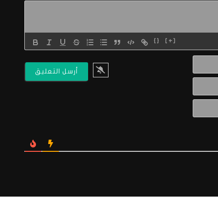
{}
[+]
الاسم*
البريد
الالكتروني*
Website