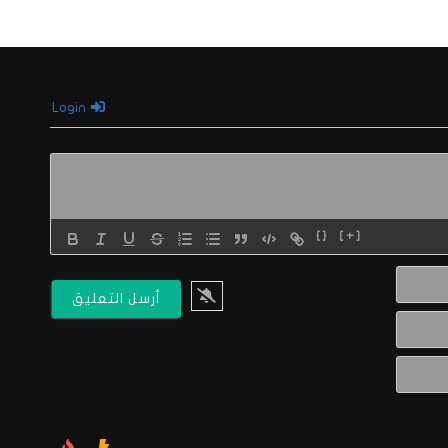
Login
{}
[+]
الاسم*
البريد
الالكتروني*
Website