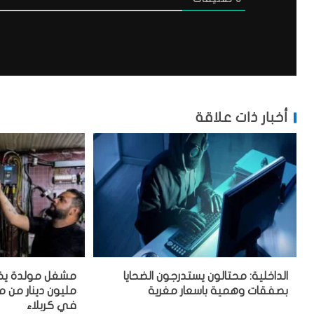
أخبار ذات علاقة
الداخلية: محتالون يستدرجون الضحايا
بصفقات وهمية باسعار مغرية
مليون دينار من
في كربلاء