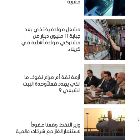
مغرية
مشغل مولدة يختفي بعد
جباية 11 مليون دينار من
مشتركي مولدة أهلية في
كربلاء
أزمة ثقة أم صراع نفوذ.. ما
الذي يهدد فعلاًوحدة البيت
الشيعي ؟
بية في
وزير النفط: وقعنا عقوداً
لاستثمار الغاز مع شركات عالمية