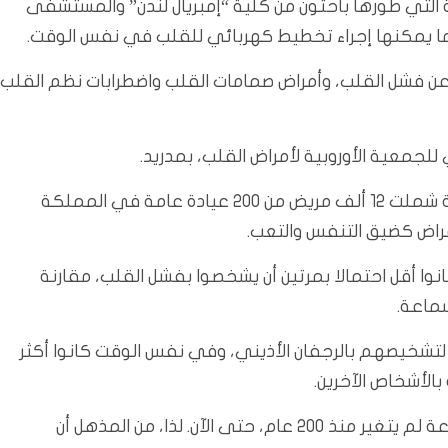
ة التي طورها باحثون من كلية “إمبريال لندن” والمستشفى
 كما يمكنها إجراء تخطيط كهربائي للقلب في نفس الوقت.
عن فشل القلب، وأمراض صمامات القلب واضطرابات نظم القلب،
لجمعية الأوروبية لأمراض القلب، بمدريد.
وذكرت صحيفة الغارديان البريطانية أن الباحثين أجروا دراسة شملت 12 ألف مريض من 200 عيادة عامة في المملكة
عراض كضيق التنفس والتعب.
نوا أقل احتمالا بمرتين أن يشخصوا بفشل القلب، مقارنة
ماعة.
 لتشخيصهم بالرجفان الأذيني، وفي نفس الوقت كانوا أكثر
الأشخاص الآخرين.
وقال باتريك باختيغر، من كلية إمبريال لندن: تصميم السماعة لم يتغير منذ 200 عام، حتى الآن. لذا، من المذهل أن