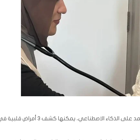
بغداد/المسلة: نجح باحثون في تطوير سماعة طبية تعتمد على الذكاء الاصطناعي، يمكنها كشف 3 أمراض قل