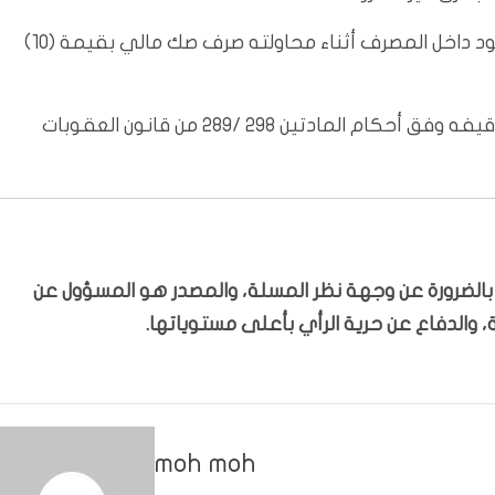
وقال مصدر امني انه المتهم قد تم ضبطه بالجرم المشهود داخل المصرف أثناء محاولته صرف صك مالي بقيمة (10)
واضاف انه تم اتخاذ الإجراءات القانونية اللازمة بحقه وتوقيفه وفق أحكام المادتين 298 /289 من قانون العقوبات
ّر بالضرورة عن وجهة نظر المسلة، والمصدر هو المسؤول عن
 والدفاع عن حرية الرأي بأعلى مستوياتها.
moh moh