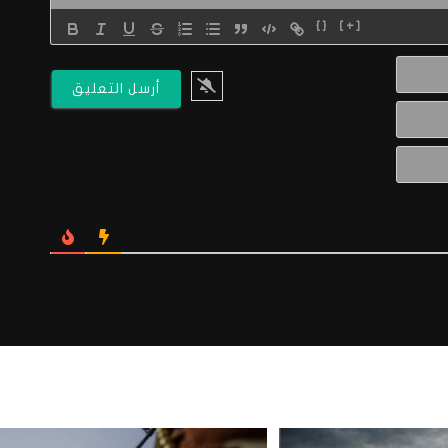
{}
[+]
الاسم*
البريد
الالكتروني*
Website