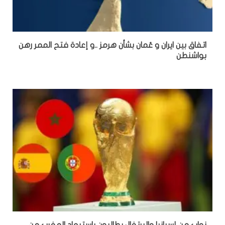
اتفاق بين ايران و عُمان بشأن هرمز ..و إعادة فتح الممر رهن
بواشنطن