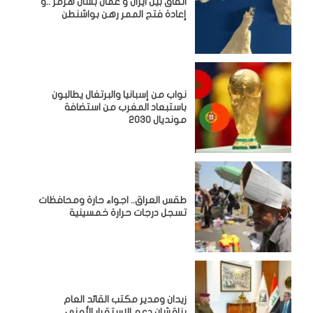
اتفاق بين ايران و عُمان بشأن هرمز ..و
إعادة فتح الممر رهن بواشنطن
نواب من إسبانيا والبرتغال يطالبون
باستبعاد المغرب من استضافة
مونديال 2030
طقس العراق.. اجواء حارة ومحافظات
تسجل درجات حرارة خمسينية
زيدان ومدير مكتب القائد العام
يناقشان دعم الاستقرار الأمني