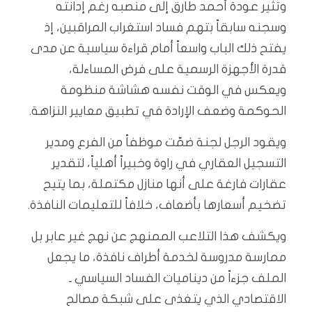
وتثير عودة أحمد طارق إلى منصبه رغم إدانته
وسجنه سابقاً بتهم فساد استغراب المراقبين، إذ
يفتح ذلك الباب واسعاً أمام قراءة سياسية عن مدى
قدرة الأجهزة الرسمية على فرض المساءلة،
ويعكس في الوقت نفسه هشاشة منظومة
الحوكمة وضعف الإرادة في تطبيق معايير النزاهة.
ويقود الرجل لجنة ضمّت موظفاً من الفرع ومدير
التسجيل العقاري في راوة وخبيراً أهلياً، لتقدير
عقارات فارغة على أنها منازل مكتملة، بما يتيح
تضخيم أسعارها بأضعاف، خلافاً للتعليمات النافذة.
ويكشف هذا التلاعب الممنهج عن نهج غير عابر بل
ممارسة مدروسة لخدمة أطراف نافذة، ما يجعل
الملف جزءاً من ديناميات الفساد السياسي ـ
الاقتصادي الذي يتغذى على شبكة مصالح