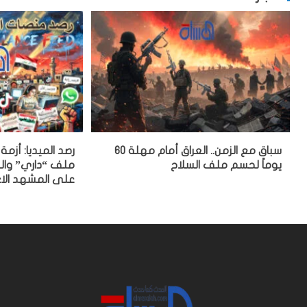
سباق مع الزمن.. العراق أمام مهلة 60
رصد الميديا: أزم
يوماً لحسم ملف السلاح
ملف “داري” والح
على المشهد الا