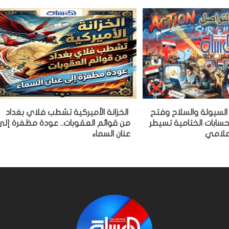
ة السيولة والسلاح وفتح
الخزانة الأميركية تشطب فلاي بغداد
سابات الختامية تسيطر
من قوائم العقوبات.. عودة مظفرة إل
علامي
عنان السماء