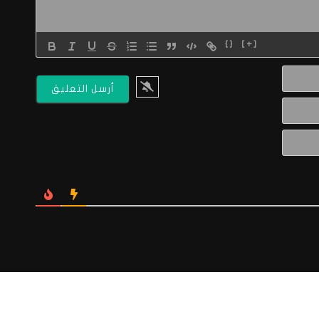
{}
[+]
الاسم*
البريد
الالكتروني*
Website