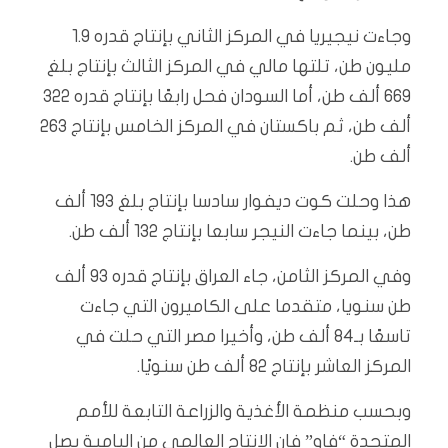
وجاءت نيجيريا في المركز الثاني بإنتاج قدره 1.9
مليون طن، تلتها مالي في المركز الثالث بإنتاج بلغ
669 ألف طن، أما السودان فحل رابعًا بإنتاج قدره 322
ألف طن، ثم باكستان في المركز الخامس بإنتاج 263
ألف طن.
هذا وحلت كوت ديفوار سادسا بإنتاج بلغ 193 ألف
طن، بينما جاءت النيجر سابعا بإنتاج 132 ألف طن.
وفي المركز الثامن، جاء العراق بإنتاج قدره 93 ألف
طن سنويا، متقدما على الكاميرون التي جاءت
تاسعًا بـ84 ألف طن، وأخيرا مصر التي حلت في
المركز العاشر بإنتاج 82 ألف طن سنويًا.
وبحسب منظمة الأغذية والزراعة التابعة للأمم
المتحدة “فاو” فإن الإنتاج العالمي من البامية يصل