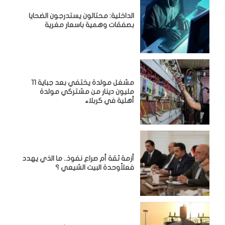
الداخلية: محتالون يستدرجون الضحايا
بصفقات وهمية باسعار مغرية
مشغل مولدة يختفي بعد جباية 11
مليون دينار من مشتركي مولدة
أهلية في كربلاء
أزمة ثقة أم صراع نفوذ.. ما الذي يهدد
فعلاًوحدة البيت الشيعي ؟