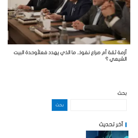
أزمة ثقة أم صراع نفوذ.. ما الذي يهدد فعلاًوحدة البيت
الشيعي ؟
بحث
بحث
آخر تحديث