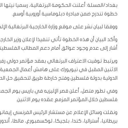
بغداد/المسلة: أعلنت الحكومة البرتغالية، رسميا نيتها 
خطوة تندرج ضمن مبادرة دبلوماسية أوروبية أوسع.
ووفقا لبيان نشر على موقع وزارة الخارجية البرتغالية الإلكترو
وأكد البيان أن هذه الخطوة تأتي تنفيذا لإعلان وزير الخا
أشار إلى عدم وجود عوائق أمام دعم المطالب الفلسطينية 
ويرتبط توقيت الاعتراف البرتغالي بعقد مؤتمر دولي رف
الاثنين المقبل في نيويورك على هامش أعمال الجمعية ال
الدولية بدولة فلسطين وفتح خارطة طريق لتحقيق حل الدو
وفي تطور متصل، أعلن قصر الإليزيه في باريس يوم الجم
فلسطين خلال المؤتمر المزمع عقده يوم الاثنين.
ونقلت وسائل الإعلام عن مستشار الرئيس الفرنسي إيمانوي
بريطانيا، أستراليا، كندا، بلجيكا، لوكسمبورغ، مالطا، أندورا