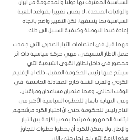
‬إعادة‭ ‬ضبط‭ ‬البوصلة‭ ‬وكيفية‭ ‬السبيل‭ ‬الى‭ ‬ذلك‭.‬
‬هذه‭ ‬الازمة‭ ‬التي‭ ‬لم‭ ‬تحل‭ ‬حتى‭ ‬الان‭.‬