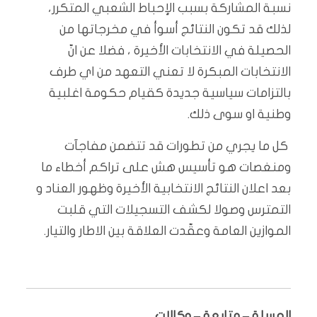
‬وطنية‭ ‬او‭ ‬سوى‭ ‬ذلك‭. ‬
‬الموازين‭ ‬العامة‭ ‬وعقّدت‭ ‬العلاقة‭ ‬بين‭ ‬الاطار‭ ‬والتيار‭.‬
المسلة – متابعة – وكالات